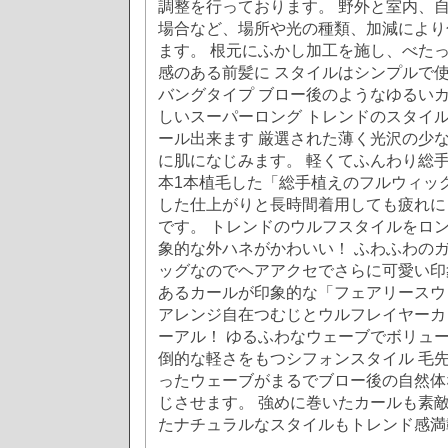
調整を行っております。 野外と室内、
場合など、場所や光の種類、加減により
ます。 根元にふかし加工を施し、べた
感のある前髪に スタイルはシンプルで
バングタイプ ブロー後のようなゆるいカ
しいスーパーロング トレンドのスタイ
ール出来ます 厳選された薄く光沢の少な
に肌になじみます。 軽くてふんわり総手
本1本植毛した「総手植えのフルウィッ
した仕上がりと長時間着用しても疲れに
です。 トレンドのウルフスタイルをロン
象的な外ハネがかわいい！ ふわふわの
ッグなのでヘアアクセでさらに可愛い印
あるカールが印象的な「フェアリースウ
アレンジ自在つむじとウルフレイヤーカ
ーアル！ ゆるふわなウェーブでボリュ
倒的な軽さをもつシフォンスタイル 毛
ったウェーブがまるでブロー後の自然体
じさせます。 強めに巻いたカールも素
たナチュラルなスタイルもトレンド感満