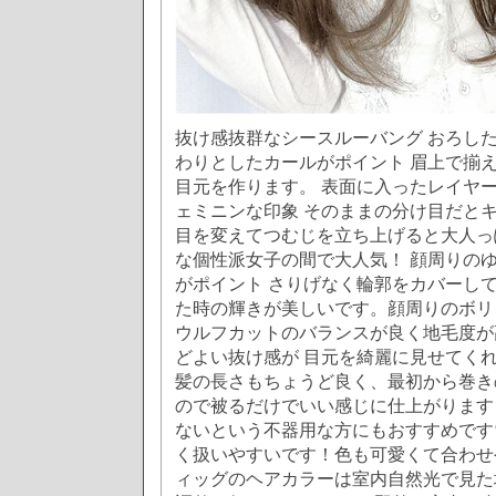
抜け感抜群なシースルーバング おろした
わりとしたカールがポイント 眉上で揃え
目元を作ります。 表面に入ったレイヤ
ェミニンな印象 そのままの分け目だとキ
目を変えてつむじを立ち上げると大人っ
な個性派女子の間で大人気！ 顔周りの
がポイント さりげなく輪郭をカバーして
た時の輝きが美しいです。顔周りのボリ
ウルフカットのバランスが良く地毛度が
どよい抜け感が 目元を綺麗に見せてくれ
髪の長さもちょうど良く、最初から巻き
ので被るだけでいい感じに仕上がります
ないという不器用な方にもおすすめです
く扱いやすいです！色も可愛くて合わせ
ィッグのヘアカラーは室内自然光で見た