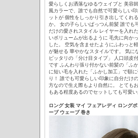
愛らしくお洒落なゆるウェイブと 美容
風カラーで、誰でも自然で可愛らしい印
ットが 個性をしっかり引き出してくれる
か。 女の子らしいぱっつん前髪 誰でも
だけの愛されスタイル レイヤーを入れた
いボリュームが出るように 毛先に向か
した。 空気を含ませたようにふわっと軽
が魅せる 華やかなスタイルです。 気に
ピッタリの「分け目タイプ」 人口頭皮付
です ふんわり張り付かない前髪の「ふか
に短い毛を入れた「ふかし加工」で額に
り！ 誰でも可愛らしい印象に自分だけの
方なので生え際もより自然に。 とてもお
もある程度あるのでセットしても可愛い
ロング 女装 マイ フェアレディ ロングボ
ーブ ウェーブ 巻き