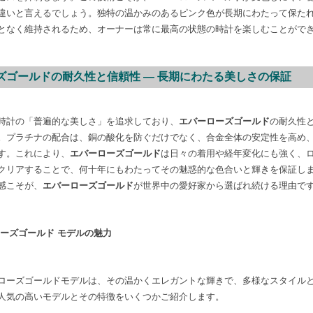
違いと言えるでしょう。独特の温かみのあるピンク色が長期にわたって保た
となく維持されるため、オーナーは常に最高の状態の時計を楽しむことがで
ローズゴールドの耐久性と信頼性 — 長期にわたる美しさの保証
時計の「普遍的な美しさ」を追求しており、
エバーローズゴールド
の耐久性
。プラチナの配合は、銅の酸化を防ぐだけでなく、合金全体の安定性を高め
す。これにより、
エバーローズゴールド
は日々の着用や経年変化にも強く、
クリアすることで、何十年にもわたってその魅惑的な色合いと輝きを保証し
感こそが、
エバーローズゴールド
が世界中の愛好家から選ばれ続ける理由で
ローズゴールド モデルの魅力
ローズゴールドモデルは、その温かくエレガントな輝きで、多様なスタイル
人気の高いモデルとその特徴をいくつかご紹介します。