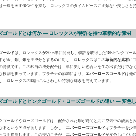
は一線を画す優位性を持ち、ロレックスのタイムピースに比類ない美しさと
ローズゴールドとは何か — ロレックスが特許を持つ革新的な素材
ゴールド
は、ロレックスが2005年に開発し、特許を取得した18Kピンクゴー
ドが金、銅、銀を主成分とするのに対し、ロレックスはこの
革新的な素材
に
の特徴です。この独自の成分配合は、単に美しい色合いを生み出すだけでな
な役割を担っています。プラチナの添加により、
エバーローズゴールド
は他
し、ロレックスの時計にふさわしい特別な輝きを与えています。
ローズゴールドとピンクゴールド・ローズゴールドの違い — 変色
クゴールドやローズゴールドは、配合された銅が時間と共に空気中の酸素と
なるという欠点があります。しかし、
エバーローズゴールド
はプラチナを少
セスを抑制します。この技術こそが、
エバーローズゴールド
が変色しにくい