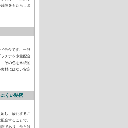
持続性をもたらしま
ルド合金です。一般
プラチナを少量配合
く、その色を永続的
の素材にはない安定
しにくい秘密
反応し、酸化するこ
量配合することで、
秘密であり、他とは