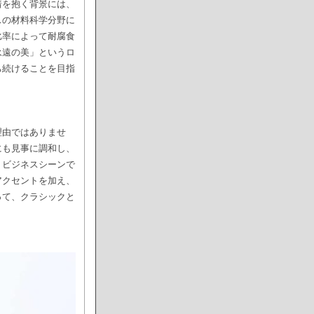
着を抱く背景には、
スの材料科学分野に
比率によって耐腐食
永遠の美」というロ
ち続けることを目指
理由ではありませ
にも見事に調和し、
。ビジネスシーンで
アクセントを加え、
って、クラシックと