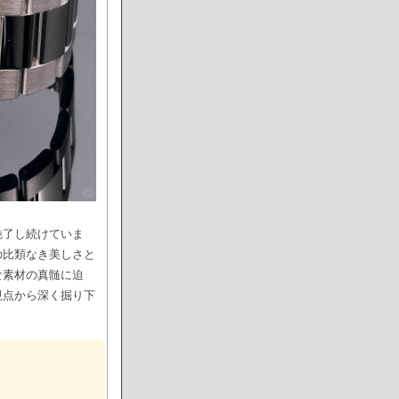
魅了し続けていま
の比類なき美しさと
な素材の真髄に迫
視点から深く掘り下