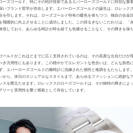
ローズゴールド、特にその特許技術であるエバーローズゴールドに特別な愛
深いブランド哲学が存在します。エバーローズゴールドの誕生は、ロレック
歩を印します。それは、ローズゴールド特有の暖色を保ちつつ、独自の合金
を飛躍的に向上させることに成功しました。この揺るぎないこだわりは、「
体現しており、あらゆる時計が時を経ても色褪せることなく、その輝きを保
ゴールドがこれほどまでに広く支持されているのは、その高貴な出自だけが
べき汎用性にもあります。この穏やかでエレガントな色合いは、どんな肌色
ず、エバーローズゴールドの腕時計に洗練された個性と格調をもたらします
いから、休日のカジュアルなスタイルまで、あらゆるファッションに絶妙な
ンスを際立たせます。ロレックスのローズゴールドは、その独特の輝きによ
アリーと実用性を繋ぐ模範として存在しています。