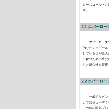
ローズゴールドと
す。
2.1 エバー
エバーローズ
的なピンクゴール
している点が最大
に保つための重要
性と耐久性を獲得
2.2 エバー
一般的なピン
とで変色しやすく
この銅の酸化プロ