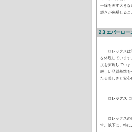
一線を画す大きな
輝きが色褪せるこ
2.3 エバー
ロレックスは
を体現しています
度を実現していま
厳しい品質基準を
たる美しさと安心
ロレックス 
ロレックスの
す。以下に、特に