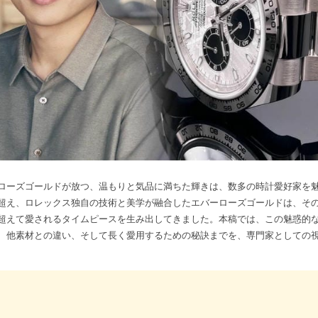
ローズゴールドが放つ、温もりと気品に満ちた輝きは、数多の時計愛好家を
超え、ロレックス独自の技術と美学が融合したエバーローズゴールドは、そ
超えて愛されるタイムピースを生み出してきました。本稿では、この魅惑的
、他素材との違い、そして長く愛用するための秘訣までを、専門家としての