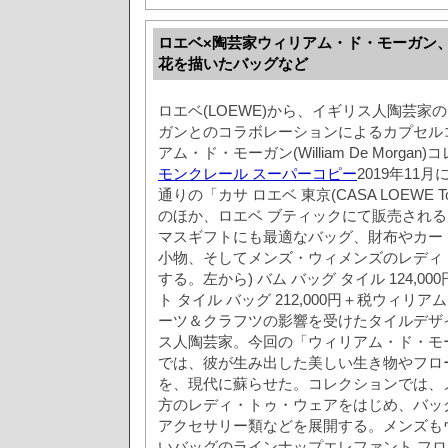
ロエベ×陶芸家ウィリアム・ド・モーガン、
花を描いたバッグなど
ロエベ(LOEWE)から、イギリス人陶芸家
ガンとのコラボレーションによるカプセル
アム・ド・モーガン(William De Morga
モンクレール スーパーコピー
2019年11
通りの「カサ ロエベ 東京(CASA LOEWE 
のほか、ロエベ ブティックにて販売され
マスギフトにも最適なバッグ、財布やカー
小物、そしてメンズ・ウィメンズのレディ
する。左から) バム バッグ タイル 124,0
ト タイル バッグ 212,000円＋税ウィリ
ーツ＆クラフツの影響を受けたタイルデザ
ス人陶芸家。今回の「ウィリアム・ド・モ
では、彼が生み出した美しい生き物やフロ
を、現代に蘇らせた。コレクションでは、
方のレディ・トゥ・ウェアをはじめ、バッ
アクセサリー類などを展開する。メンズも
いバッグのラインナップエレファント フローラ 