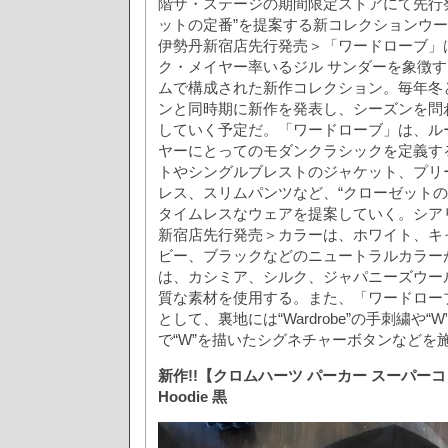
階ザ・ステージの期間限定ストアにて先行
ットの定番”を提案する新コレクションウールコ
伊勢丹新宿店先行発売＞「ワードローブ」
ク・メイヤー率いるジル サンダーを象徴
ムで構成された新作コレクション。毎年冬
ンと同時期に新作を発表し、シーズンを問
していく予定だ。「ワードローブ」は、ル
ヤーにとってのモダンクラシックを定義す
トやシングルブレストのジャケット、プリ
レス、スリムパンツなど、“クローゼットの
タイムレスなウェアを提案していく。シア
新宿店先行発売＞カラーは、ホワイト、キ
ビー、ブラックなどのニュートラルカラー
は、カシミア、シルク、ジャパニーズウー
質な素材を使用する。また、「ワードロー
として、裏地には“Wardrobe”の手刺繍や
で“W”を描いたシグネチャーボタンなどを
新作!!【クロムハーツ パーカー スーパー
Hoodie 黒