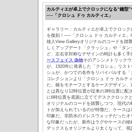
カルティエが卓上でクロックになる“鐘型”
──「クロシュ ドゥ カルティエ」
ギャラリー：カルティエが卓上でクロックに
を復刻！──「クロシュ ドゥ カルティエ」Galle
雄人View Galleryオリジナルのコード
しくアップデート「クラッシュ」や「タン
ど、左右非対称なデザインの時計も多く手
ースフェイス 偽物
そのアシンメトリックウ
が、1920年に発表した「クロシュ」リス
シュが、かつての名作をリバイバルする「
コレクションより「クロシュ ドゥ カルテ
た。鐘をモチーフとするケースデザイン、
とは異なり12時位置が従来の3時位置に配
に6時位置を底面に立ててデスククロック
オリジナルのコードを踏襲しつつ、現代の
トが加えられているのが特徴だ。ケースは
印象だ。非防水のドレスウォッチだったオ
な印象だったが、新作はラグやケースの稜
デックスもオリジナルより太くなって、視