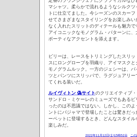
定番のラウンジウェアにグラフィカルなひ
マシャツ。柔らかで流れるようなシルクツ
トに仕立てました。今シーズンのスカーフ
せてさまざまなスタイリングをお楽しみい
なく入れたスリットのディテールも魅力で
アイコニックなモノグラム・パターンに、
ポーティなアクセントを添えます。
ビリーは、レースをトリミングしたスリッ
スにロングローブを羽織り、アイマスクと
モノグラムルック。一方のジェシーは、パ
ツとパンツにスリッパで、ラグジュアリー
てくれる装いだ。
ルイヴィトン 偽サイト
のクリエイティブ・
サンドロ・ミケーレのミューズでもあるビ
ったのは不思議ではない。しかし、このよ
ントにパジャマで登場したことは驚きだっ
ーペットに登場するとき、どんなスタイル
楽しみだ。
2022年11月12日(土)15時52分
この