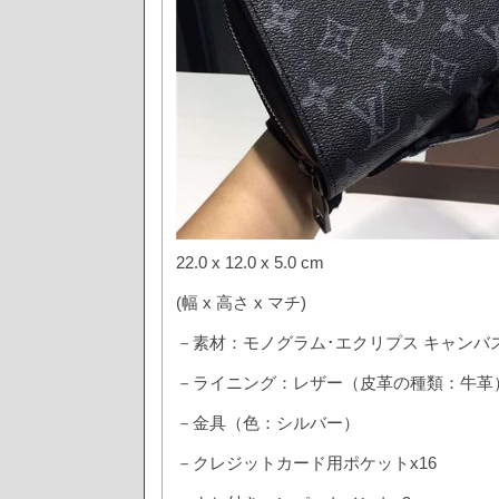
22.0 x 12.0 x 5.0 cm
(幅 x 高さ x マチ)
－素材：モノグラム･エクリプス キャンバ
－ライニング：レザー（皮革の種類：牛革
－金具（色：シルバー）
－クレジットカード用ポケットx16