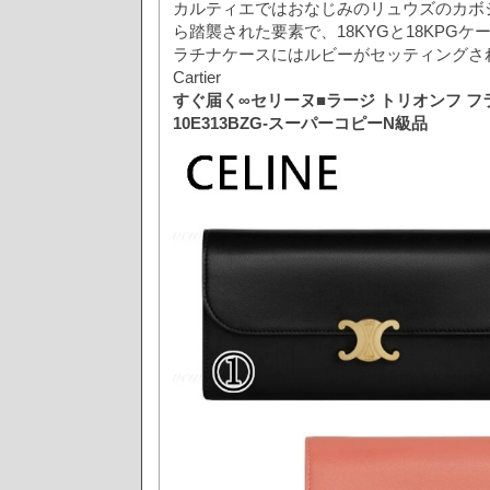
カルティエではおなじみのリュウズのカボ
ら踏襲された要素で、18KYGと18KPG
ラチナケースにはルビーがセッティングされる。Oli
Cartier
すぐ届く∞セリーヌ■ラージ トリオンフ 
10E313BZG-スーパーコピーN級品