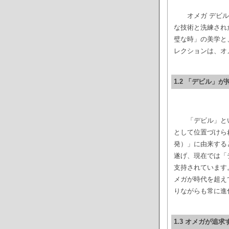
オメガ デビ
な技術と洗練され
璧な時」の美学と
レクションは、オ
1.2 「デビル」
「デビル」と
として位置づけら
発）」に由来する
遂げ、現在では「
支持されています
メガが時代を超え
りながらも常に進
1.3 オメガが追