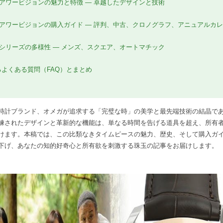
 アワービジョンの魅力と特徴 — 卓越したデザインと技術
 アワービジョンの購入ガイド — 評判、中古、クロノグラフ、アニュアルカ
 シリーズの多様性 — メンズ、スクエア、オートマチック
よくある質問（FAQ）とまとめ
時計ブランド、オメガが追求する「完璧な時」の美学と最先端技術の結晶であ
練されたデザインと革新的な機能は、単なる時間を告げる道具を超え、所有
けます。本稿では、この比類なきタイムピースの魅力、歴史、そして購入ガ
下げ、あなたの知的好奇心と所有欲を刺激する珠玉の記事をお届けします。