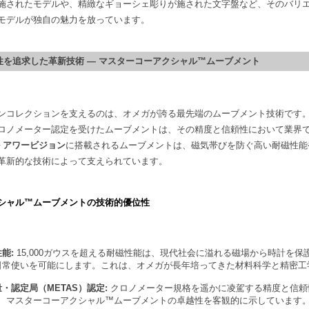
施されたモデルや、精緻なギョーシェ彫りが施された文字盤など、そのバリ
モデルが独自の魅力を放っています。
頼性を追求した革新技術 — マスターコーアクシャル™ムーブメント
ンコレクションを支えるのは、オメガが誇る最先端のムーブメント技術です
ロノメーター認定を受けたムーブメントは、その精度と信頼性において業界
ル アワービジョン
に搭載されるムーブメントは、磁気帯びを防ぐ高い耐磁性能
革新的な技術によって支えられています。
シャル™ムーブメントの技術的優位性
能:
15,000ガウスを超える耐磁性能は、現代社会に溢れる磁場から時計を保
日常使いを可能にします。これは、オメガが長年培ってきた材料科学と精密工
・認定局（METAS）認定:
クロノメーター規格を遥かに凌駕する精度と信頼
は、マスターコーアクシャル™ムーブメントの卓越性を客観的に示しています