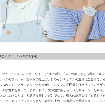
美学とディテールへのこだわり
ル アワービジョンのデザインは、その名の通り「時」の美しさを視覚的に表
ケースのフォルム、文字盤の仕上げ、針やインデックスの造形に至るまで、
じられます。クラシカルでありながらもモダンな雰囲気を併せ持つそのデザ
レスな魅力を放っています。特に、文字盤にあしらわれたギョーシェ彫りや
シュ仕上げなどは、視覚的な美しさだけでなく、職人の高度な技術を感じさ
わりが、アワービジョンを単なる時計以上の、芸術品へと昇華させているの