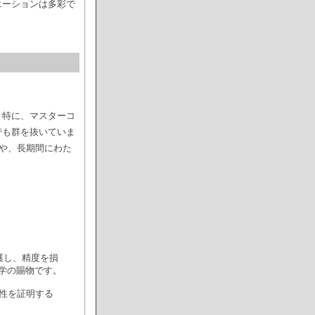
エーションは多彩で
。特に、マスターコ
でも群を抜いていま
や、長期間にわた
護し、精度を損
学の賜物です。
性を証明する
。