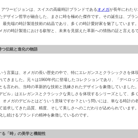
ル アワービジョンは、スイスの高級時計ブランドである
オメガ
が長年にわたり
たデザイン哲学が融合した、まさに時を極めた傑作です。その誕生は、ブラ
、最先端の時計製造技術の結晶であり、多くの時計愛好家を魅了しています
メガの時計製造における叡智と、未来を見据えた革新への情熱の証と言える
が持つ伝統と進化の物語
いう言葉は、オメガの長い歴史の中で、特にエレガンスとクラシックさを体
れてきました。元々は1960年代に登場したコレクションであり、「デベロッ
とも言われ、当時の革新的な技術と洗練されたデザインを象徴していました
デビル」はエレガンスとクラシックな美しさを体現するシリーズとして、多
。オメガのデビルとはどういう意味ですか？という問いには、単なる時計の
て追求してきた品質、精度、そして美しさへのこだわりが込められています
化し続けるブランドの精神を象徴しているのです。
求する「時」の美学と機能性