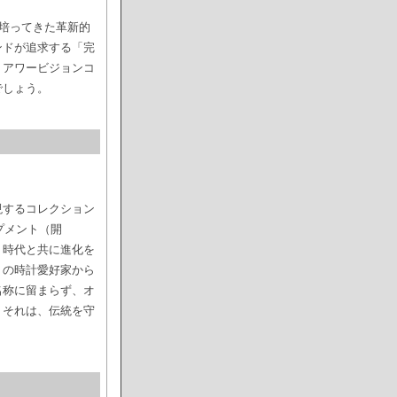
培ってきた革新的
ンドが追求する「完
。アワービジョンコ
でしょう。
現するコレクション
プメント（開
。時代と共に進化を
くの時計愛好家から
名称に留まらず、オ
。それは、伝統を守