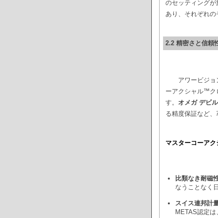
のセッティングが
あり、それぞれの
2.2 精密さと信
アワービジョ
ーアクシャル™ク
す。
オメガ デビ
る精度保証など、
マスターコーアク
比類なき耐磁性
なうことなく
スイス連邦計量
METAS認定