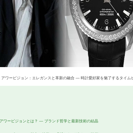
ル アワービジョン：エレガンスと革新の融合 — 時計愛好家を魅了するタイム
 アワービジョンとは？ — ブランド哲学と最新技術の結晶