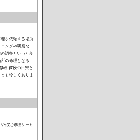
修理を依頼する場所
ーニングや研磨な
構の調整といった基
箇所の修理となる
修理 値段
の目安と
ことも珍しくありま
クや認定修理サービ