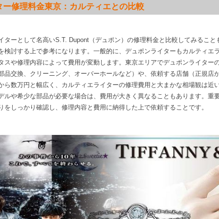
ター修理料金東京：カルティエとの比較
ターとして名高いS.T. Dupont（デュポン）の修理料金と比較してみるこ
を検討する上で参考になります。一般的に、デュポンライターもカルティエ
タスや修理内容によって費用が変動します。東京エリアでデュポンライター
部品交換、クリーニング、オーバーホールなど）や、依頼する店舗（正規店
から数万円と幅広く、カルティエライターの修理費用と大まかな相場観は近
デルや希少な部品が必要な場合は、費用が大きく異なることもあります。重
りをしっかり確認し、修理内容と費用に納得した上で依頼することです。