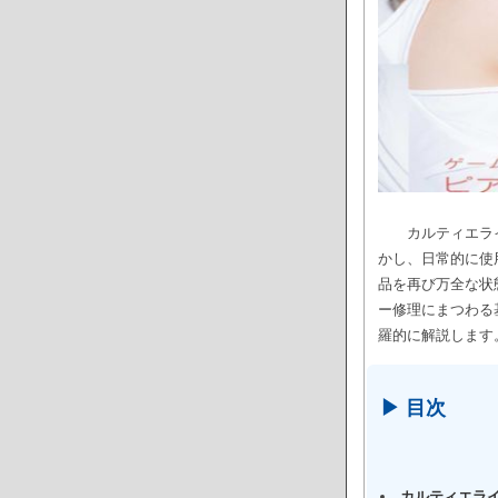
カルティエラ
かし、日常的に使
品を再び万全な状
ー修理にまつわる
羅的に解説します
▶ 目次
カルティエラ