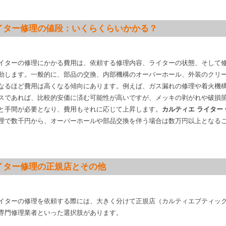
イター修理の値段：いくらくらいかかる？
イターの修理にかかる費用は、依頼する修理内容、ライターの状態、そして
動します。一般的に、部品の交換、内部機構のオーバーホール、外装のクリ
なるほど費用は高くなる傾向にあります。例えば、ガス漏れの修理や着火機
スであれば、比較的安価に済む可能性が高いですが、メッキの剥がれや破損
と手間が必要となり、費用もそれに応じて上昇します。
カルティエ ライター 
理で数千円から、オーバーホールや部品交換を伴う場合は数万円以上となる
イター修理の正規店とその他
イターの修理を依頼する際には、大きく分けて正規店（カルティエブティッ
専門修理業者といった選択肢があります。