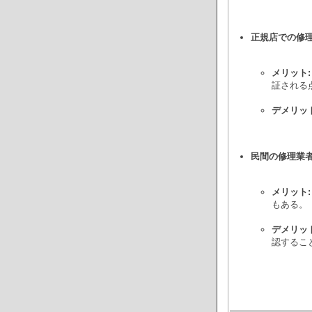
正規店での修理
メリット:
証される
デメリット
民間の修理業者
メリット:
もある。
デメリット
認するこ