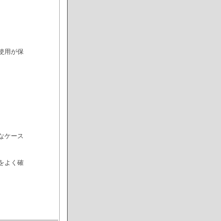
使用が保
なケース
をよく確