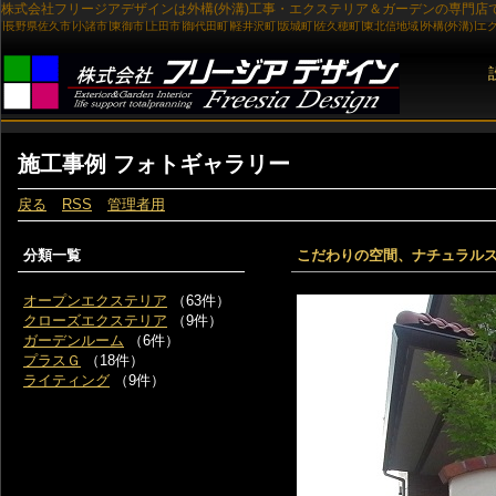
施工事例 フォトギャラリー
戻る
RSS
管理者用
分類一覧
こだわりの空間、ナチュラル
オープンエクステリア
（63件）
クローズエクステリア
（9件）
ガーデンルーム
（6件）
プラスＧ
（18件）
ライティング
（9件）