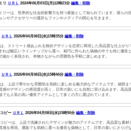
ミリ
ＵＲＬ
2024年06月03日(月)12時23分
編集・削除
ミリーは、世界的な社会的影響力を持つ家族として知られています。彼らの
ョンやアクセサリーの選択もファンやメディアの関心を引きます。
ー
ＵＲＬ
2026年04月08日(水)15時35分
編集・削除
ーは、ストリート感あふれる独自デザインを忠実に再現した高品質な仕上がり
すれば幅広いラインナップから選べ、精巧に作られた偽物の中でも特に優良
で細かく表現され、本物さながらの雰囲気を手軽に楽しめます。
ー
ＵＲＬ
2026年04月08日(水)15時40分
編集・削除
ーは、上品で華やかな雰囲気を気軽に楽しめる魅力的なアイテムです。細部ま
質感やデザインの再現度が高く、日常の装いにも自然に溶け込みます。高品
販でも人気の高い優良アイテムとして多くの方に選ばれています。
 コピー
ＵＲＬ
2026年04月08日(水)15時50分
編集・削除
 コピーは、上品で洗練されたデザインが魅力のアイテムです。高品質な素材
質感を再現。通販でも気軽に選べる優良な偽物として、日常の装いにさりげ