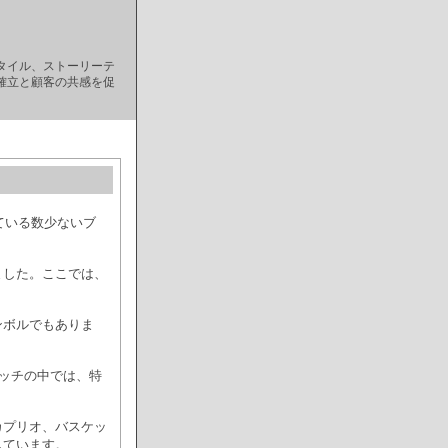
タイル、ストーリーテ
確立と顧客の共感を促
ている数少ないブ
ました。ここでは、
ンボルでもありま
ォッチの中では、特
カプリオ、バスケッ
しています。