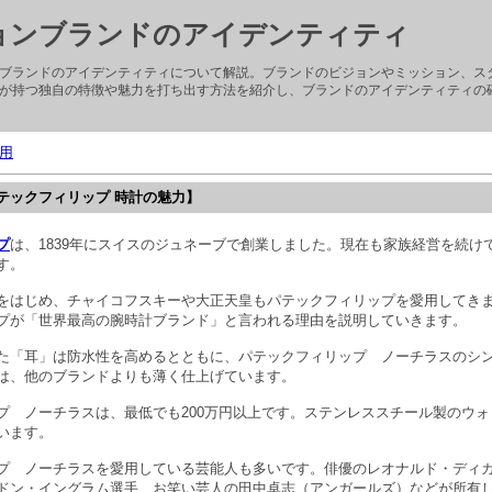
ョンブランドのアイデンティティ
ブランドのアイデンティティについて解説。ブランドのビジョンやミッション、ス
が持つ独自の特徴や魅力を打ち出す方法を紹介し、ブランドのアイデンティティの
用
テックフィリップ 時計の魅力】
プ
は、1839年にスイスのジュネーブで創業しました。現在も家族経営を続け
す。
をはじめ、チャイコフスキーや大正天皇もパテックフィリップを愛用してき
プが「世界最高の腕時計ブランド」と言われる理由を説明していきます。
た「耳」は防水性を高めるとともに、パテックフィリップ ノーチラスのシ
は、他のブランドよりも薄く仕上げています。
プ ノーチラスは、最低でも200万円以上です。ステンレススチール製のウ
います。
プ ノーチラスを愛用している芸能人も多いです。俳優のレオナルド・ディ
ドン・イングラム選手、お笑い芸人の田中卓志（アンガールズ）などが所有