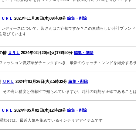
計
ＵＲＬ
2023年11月30日(木)09時30分
編集・削除
計 レディースについて、皆さんはご存知ですか？この素晴らしい時計ブラン
を浴びています
の情
ＵＲＬ
2024年02月20日(火)17時50分
編集・削除
ファッション愛好家がチェックすべき、最新のウォッチトレンドを紹介する
刻
ＵＲＬ
2024年03月26日(火)15時32分
編集・削除
、その高い精度と信頼性で知られていますが、時計の時刻が正確であること
ク
ＵＲＬ
2024年05月02日(木)12時28分
編集・削除
 壁掛けは、最近人気を集めているインテリアアイテムです