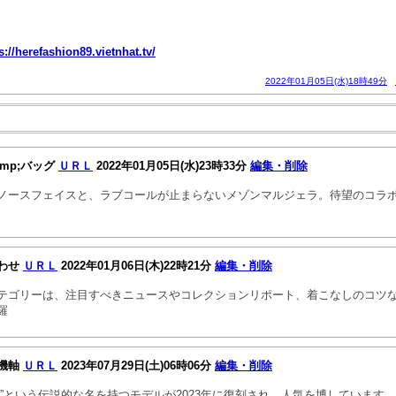
s://herefashion89.vietnhat.tv/
2022年01月05日(水)18時49分
mp;バッグ
ＵＲＬ
2022年01月05日(水)23時33分
編集・削除
ノースフェイスと、ラブコールが止まらないメゾンマルジェラ。待望のコラ
わせ
ＵＲＬ
2022年01月06日(木)22時21分
編集・削除
テゴリーは、注目すべきニュースやコレクションリポート、着こなしのコツ
羅
機軸
ＵＲＬ
2023年07月29日(土)06時06分
編集・削除
ー”という伝説的な名を持つモデルが2023年に復刻され、人気を博しています