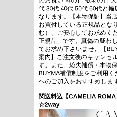
のお祝い 母の日 敬老の日 大
代 30代 40代 50代 6
なります。【本物保証】当
お買付している正規品とな
む）、ご安心してお求めくだ
正規品」です。真偽の疑わ
てお求め下さいませ。【BU
案内】ご注文後のキャンセ
す。また、紛失補償・本物
BUYMA補償制度をご利用
へのご加入をおすすめしま
関送料込【CAMELIA R
☆2way