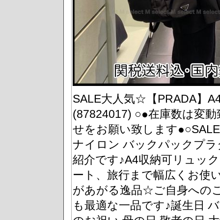
SALE大人気☆【PRADA】
(87824017) ○●在庫
せをお願い致します●○SAL
ナイロン バックパックプ
紹介です♪A4収納可リュッ
ート、旅行まで幅広くお使
があがる逸品☆ご自身への
も最適な一品です♪誕生日 バ